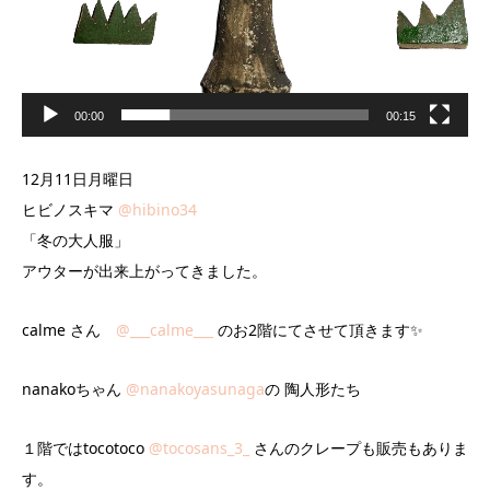
00:00
00:15
12月11日月曜日
ヒビノスキマ
@hibino34
「冬の大人服」
アウターが出来上がってきました。
calme さん
@___calme___
のお2階にてさせて頂きます✨
nanakoちゃん
@nanakoyasunaga
の 陶人形たち
１階ではtocotoco
@tocosans_3_
さんのクレープも販売もありま
す。