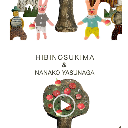
動
画
プ
レ
ー
ヤ
ー