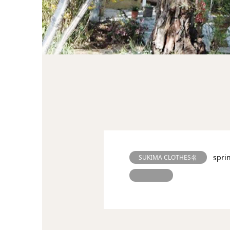
spr
SUKIMA CLOTHES名