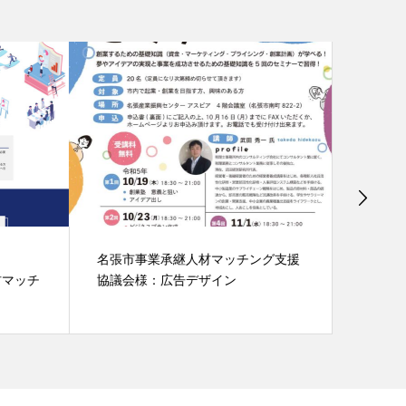
名張市事業承継人材マッチング支援
WEB 
材マッチ
協議会様：広告デザイン
教室